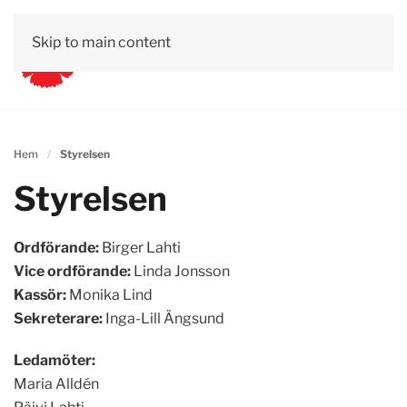
Skip to main content
Vår politik
Engagera dig
Bli medlem
Webshop
Hem
Styrelsen
Styrelsen
Ordförande:
Birger Lahti
Vice ordförande:
Linda Jonsson
Kassör:
Monika Lind
Sekreterare:
Inga-Lill Ängsund
Ledamöter:
Maria Alldén